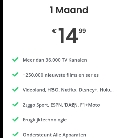
1 Maand
14
€
99
Meer dan 36.000 TV Kanalen
+250.000 nieuwste films en series
Videoland, HƁO, Nєtflιx, Dιsney+, Hυlυ...
Zιggσ Spσrt, EЅPΝ, ƊAƵƝ, F1+Mσtσ
Erugkijktechnologie
Ondersteunt Alle Apparaten