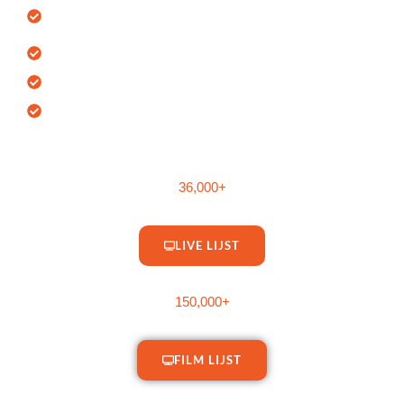
4K, FHD, SD & HD
Kwaliteit
24/7 Ondersteuning
7-Dagen Geld Terug Garantie
VOD Bibliotheek met de Laatste
Releases
36,000+
Live Kanalenlijst
LIVE LIJST
150,000+
Film
FILM LIJST