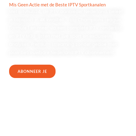
Mis Geen Actie met de Beste IPTV Sportkanalen
Met iptvhub24, dé IPTV aanbieder Nederland, beleef
je topsport in 4K kwaliteit. Volg Champions League,
Formule 1 en meer via een complete IPTV zenderlijst
en IPTV M3U-lijsten met live sport en exclusieve
analyses. Premium streaming zonder gedoe met
jouw betrouwbare Nederland IPTV abonnement.
ABONNEER JE