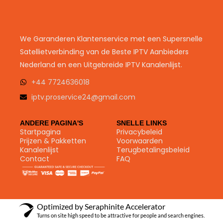
We Garanderen Klantenservice met een Supersnelle
Satellietverbinding van de Beste IPTV Aanbieders
Nederland en een Uitgebreide IPTV Kanalenlijst.
+44 7724636018
iptv.proservice24@gmail.com
ANDERE PAGINA'S
SNELLE LINKS
Startpagina
Privacybeleid
Prijzen & Pakketten
Voorwaarden
Kanalenlijst
Terugbetalingsbeleid
Contact
FAQ
Optimized by Seraphinite Accelerator
Turns on site high speed to be attractive for people and search engines.