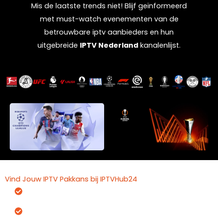
Mis de laatste trends niet! Blijf geïnformeerd
met must-watch evenementen van de
betrouwbare iptv aanbieders
en hun
uitgebreide
IPTV Nederland
kanalenlijst.
Vind Jouw IPTV Pakkans bij IPTVHub24
Wij Hebben de Beste IPTV
Experts
Ultra Snelle Server