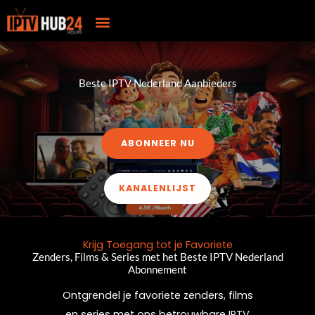
Installation guide
Channels List
Beste IPTV Nederland Aanbieders
ABONNEER NU
KANALENLIJST
Krijg Toegang tot je Favoriete
Zenders, Films & Series met het Beste IPTV Nederland
Abonnement
Ontgrendel je favoriete zenders, films
en series met ons betrouwbare IPTV